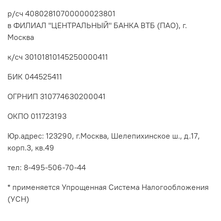
р/сч 40802810700000023801
в ФИЛИАЛ "ЦЕНТРАЛЬНЫЙ" БАНКА ВТБ (ПАО), г.
Москва
к/сч 30101810145250000411
БИК 044525411
ОГРНИП 310774630200041
ОКПО 011723193
Юр.адрес: 123290, г.Москва, Шелепихинское ш., д.17,
корп.3, кв.49
тел: 8-495-506-70-44
* применяется Упрощенная Система Налогообложения
(УСН)