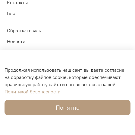
Контакты-
Блог
Обратная связь
Новости
Личный кабинет
Оферта
Продолжая использовать наш сайт, вы даете согласие
Политика конфиденциальности
на обработку файлов cookie, которые обеспечивают
правильную работу сайта и соглашаетесь с нашей
Пользовательское соглашение
Политикой безопасности
© ИП Блинков А.А. 2010-2026
Понятно
Интернет-магазин создан на inSales