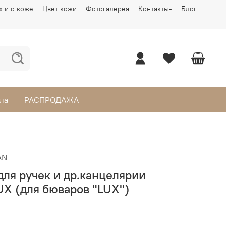
х и о коже
Цвет кожи
Фотогалерея
Контакты-
Блог
ла
РАСПРОДАЖА
AN
для ручек и др.канцелярии
UX (для бюваров "LUX")