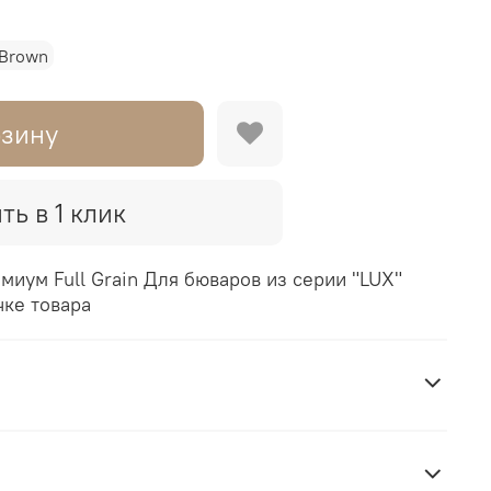
 Brown
рзину
ть в 1 клик
емиум Full Grain Для бюваров из серии "LUX"
чке товара