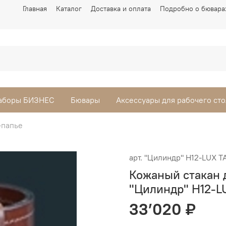
Главная
Каталог
Доставка и оплата
Подробно о бювара
аборы БИЗНЕС
Бювары
Аксессуары для рабочего сто
-папье
арт.
"Цилиндр" Н12-LUX T
Кожаный стакан 
"Цилиндр" Н12-L
33’020 ₽