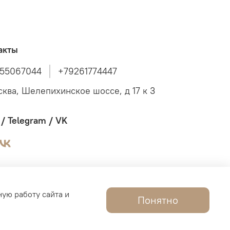
акты
55067044
+79261774447
сква, Шелепихинское шоссе, д 17 к 3
/ Telegram / VK
ную работу сайта и
Понятно