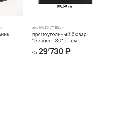
ak
арт.
80х50 СT Black
вник
прямоугольный бювар
"Бизнес" 80*50 см
29’730 ₽
От