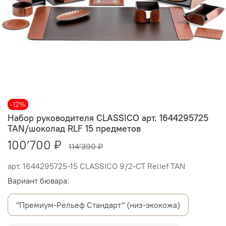
-12%
Набор руководителя CLASSICO арт. 1644295725
TAN/шоколад RLF 15 предметов
100’700 ₽
114’390 ₽
арт.
1644295725-15 CLASSICO 9/2-СТ Relief TAN
Вариант бювара:
"Премиум-Рельеф Стандарт" (низ-экокожа)