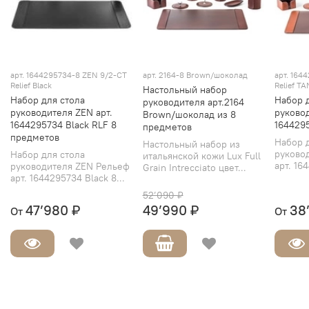
арт.
1644295734-8 ZEN 9/2-CT
арт. 2164-8 Brown/шоколад
арт.
1644
Relief Black
Relief TA
Настольный набор
Набор для стола
Набор 
руководителя арт.2164
руководителя ZEN арт.
руковод
Brown/шоколад из 8
1644295734 Black RLF 8
164429
предметов
предметов
Набор 
Настольный набор из
руково
Набор для стола
итальянской кожи Lux Full
арт. 16
руководителя ZEN Рельеф
Grain Intrecciato цвет...
арт. 1644295734 Black 8...
52’090 ₽
47’980 ₽
49’990 ₽
38
От
От