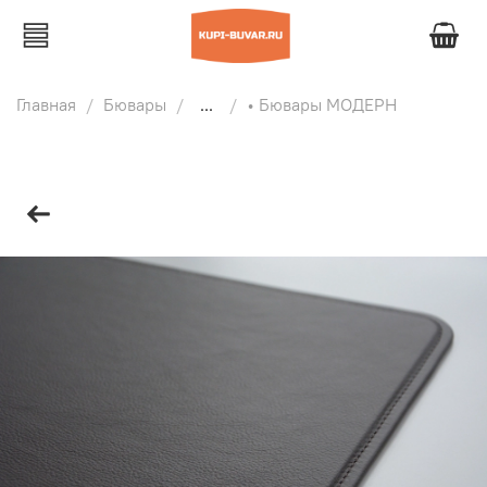
Главная
Бювары
...
• Бювары МОДЕРН