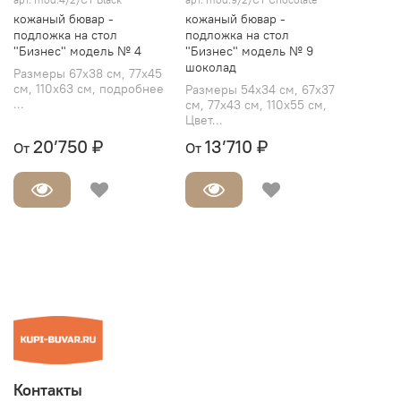
кожаный бювар -
кожаный бювар -
подложка на стол
подложка на стол
"Бизнес" модель № 4
"Бизнес" модель № 9
шоколад
Размеры 67х38 см, 77х45
см, 110х63 см, подробнее
Размеры 54х34 см, 67х37
...
см, 77х43 см, 110х55 см,
Цвет...
20’750 ₽
13’710 ₽
От
От
Контакты