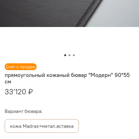
Снят с продаж
прямоугольный кожаный бювар "Модерн" 90*55
см
33’120 ₽
Вариант бювара:
кожа Madras+метал.вставка