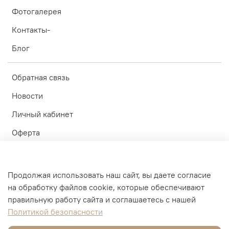
Фотогалерея
Контакты-
Блог
Обратная связь
Новости
Личный кабинет
Оферта
Политика конфиденциальности
Пользовательское соглашение
Продолжая использовать наш сайт, вы даете согласие
на обработку файлов cookie, которые обеспечивают
© ИП Блинков А.А. 2010-2026
правильную работу сайта и соглашаетесь с нашей
Политикой безопасности
Интернет-магазин создан на inSales