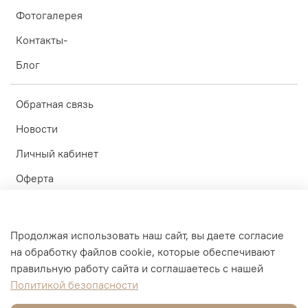
Фотогалерея
Контакты-
Блог
Обратная связь
Новости
Личный кабинет
Оферта
Политика конфиденциальности
Пользовательское соглашение
Продолжая использовать наш сайт, вы даете согласие
на обработку файлов cookie, которые обеспечивают
© ИП Блинков А.А. 2010-2026
правильную работу сайта и соглашаетесь с нашей
Политикой безопасности
Интернет-магазин создан на inSales