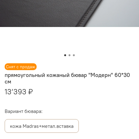
Снят с продаж
прямоугольный кожаный бювар "Модерн" 60*30
см
13’393 ₽
Вариант бювара:
кожа Madras+метал.вставка