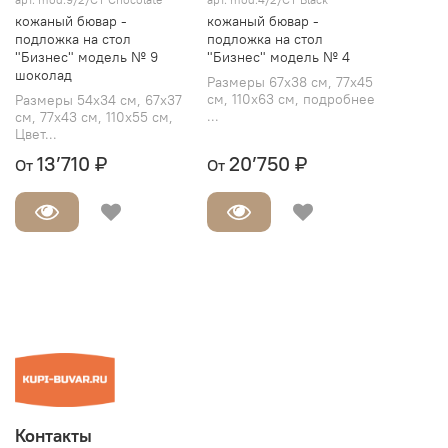
кожаный бювар -
кожаный бювар -
подложка на стол
подложка на стол
"Бизнес" модель № 9
"Бизнес" модель № 4
шоколад
Размеры 67х38 см, 77х45
см, 110х63 см, подробнее
Размеры 54х34 см, 67х37
...
см, 77х43 см, 110х55 см,
Цвет...
13’710 ₽
20’750 ₽
От
От
Контакты