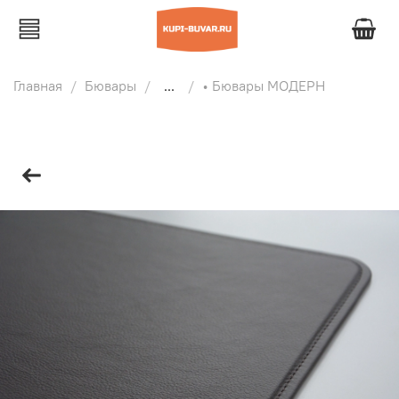
Главная
Бювары
...
• Бювары МОДЕРН