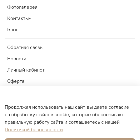
Фотогалерея
Контакты-
Блог
Обратная связь
Новости
Личный кабинет
Оферта
Политика конфиденциальности
Пользовательское соглашение
Продолжая использовать наш сайт, вы даете согласие
на обработку файлов cookie, которые обеспечивают
© ИП Блинков А.А. 2010-2026
правильную работу сайта и соглашаетесь с нашей
Политикой безопасности
Интернет-магазин создан на inSales