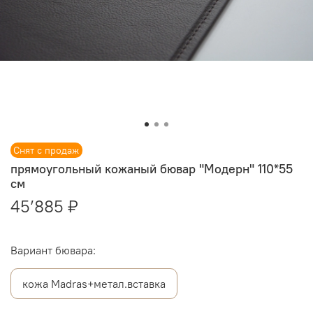
Снят с продаж
прямоугольный кожаный бювар "Модерн" 110*55
см
45’885 ₽
Вариант бювара:
кожа Madras+метал.вставка