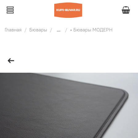
Главная
Бювары
...
• Бювары МОДЕРН