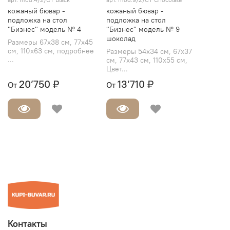
кожаный бювар -
кожаный бювар -
подложка на стол
подложка на стол
"Бизнес" модель № 4
"Бизнес" модель № 9
шоколад
Размеры 67х38 см, 77х45
см, 110х63 см, подробнее
Размеры 54х34 см, 67х37
...
см, 77х43 см, 110х55 см,
Цвет...
20’750 ₽
13’710 ₽
От
От
Контакты