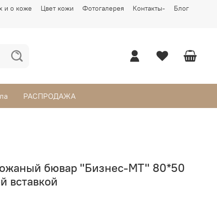
х и о коже
Цвет кожи
Фотогалерея
Контакты-
Блог
ла
РАСПРОДАЖА
ожаный бювар "Бизнес-МТ" 80*50
й вставкой