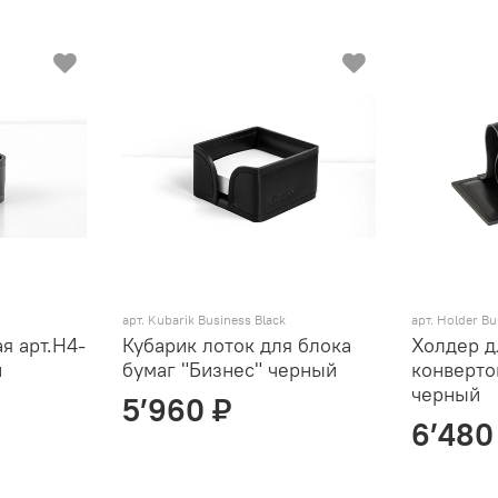
арт. Kubarik Business Black
арт. Holder Bu
я арт.Н4-
Кубарик лоток для блока
Холдер д
й
бумаг "Бизнес" черный
конверто
черный
5’960 ₽
6’480