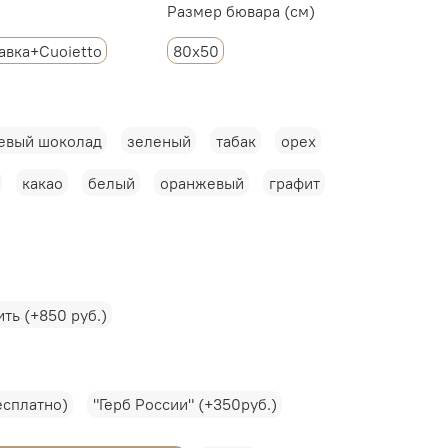
Размер бювара (см)
авка+Cuoietto
80х50
евый шоколад
зеленый
табак
орех
какао
белый
оранжевый
графит
ить (+850 руб.)
есплатно)
"Герб России" (+350руб.)