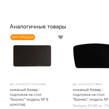
Аналогичные товары
ХИТ ПРОДАЖ
арт.
mod.9/2/СТ Chocolate
арт.
mod.4/2/СТ Black
кожаный бювар -
кожаный бювар -
подложка на стол
подложка на стол
"Бизнес" модель № 9
"Бизнес" модель №
шоколад
Размеры 67х38 см, 77