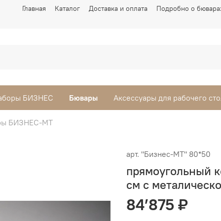
Главная
Каталог
Доставка и оплата
Подробно о бювара
аборы БИЗНЕС
Бювары
Аксессуары для рабочего сто
ры БИЗНЕС-МТ
арт.
"Бизнес-МТ" 80*50
прямоугольный к
см с металическо
84’875 ₽