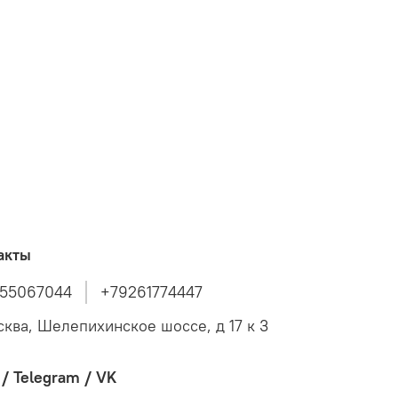
акты
55067044
+79261774447
сква, Шелепихинское шоссе, д 17 к 3
/ Telegram / VK