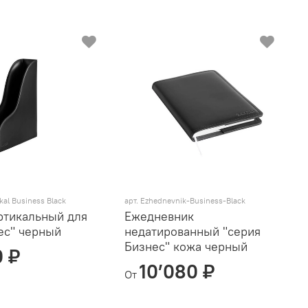
ikal Business Black
арт.
Ezhednevnik-Business-Black
ртикальный для
Ежедневник
ес" черный
недатированный "серия
Бизнес" кожа черный
0 ₽
10’080 ₽
От