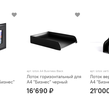
арт. lotok A4 Business Black
арт. lotok vert
Лоток горизонтальный для
Лоток ве
Бизнес"
А4 "Бизнес" черный
А4 "Бизн
16’690 ₽
21’00