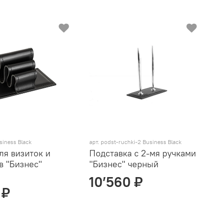
siness Black
арт. podst-ruchki-2 Business Black
ля визиток и
Подставка с 2-мя ручками
в "Бизнес"
"Бизнес" черный
10’560 ₽
 ₽