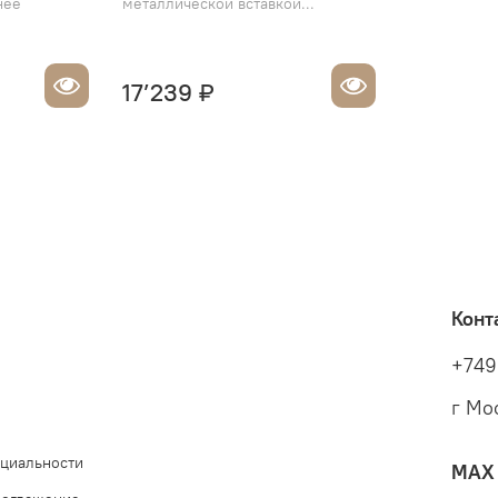
нее
металлической вставкой...
17’239 ₽
Конт
+749
г Мо
циальности
MAX 