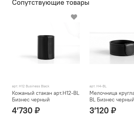
Сопутствующие товары
арт. H12 Business Black
арт. Н4-BL
Кожаный стакан арт.Н12-BL
Мелочница кругла
Бизнес черный
BL Бизнес черны
4’730 ₽
3’120 ₽