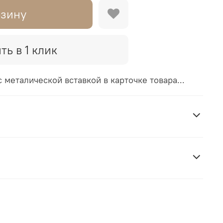
рзину
ть в 1 клик
 металической вставкой в карточке товара...