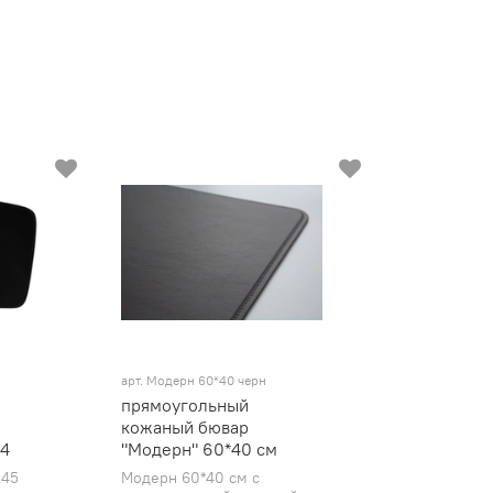
арт.
Модерн 60*40 черн
прямоугольный
кожаный бювар
 4
"Модерн" 60*40 см
х45
Модерн 60*40 см с