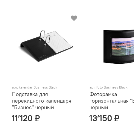
арт. kalendar Business Black
арт. foto Business Black
Подставка для
Фоторамка
перекидного календаря
горизонтальная "
"Бизнес" черный
черный
11’120 ₽
13’150 ₽