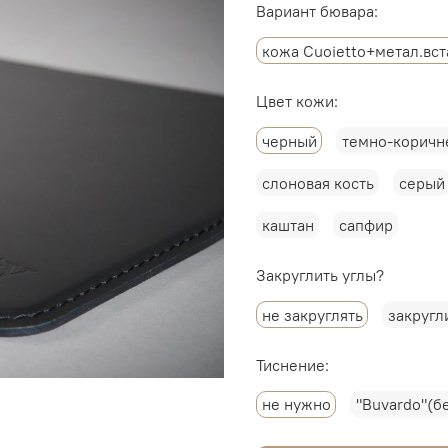
Вариант бювара:
кожа Cuoietto+метал.вст
Цвет кожи:
черный
темно-коричн
слоновая кость
серый
каштан
сапфир
Закруглить углы?
не закруглять
закругл
Тиснение:
не нужно
"Buvardo"(б