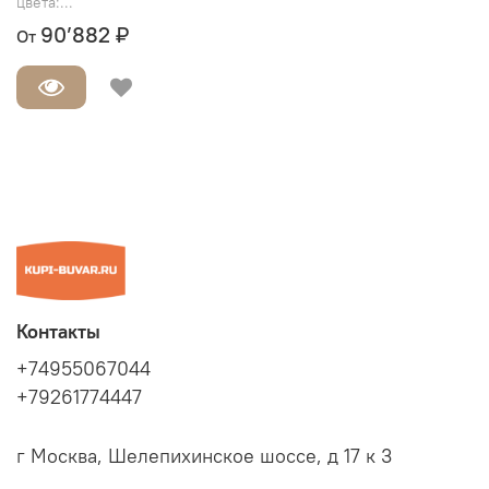
цвета:...
90’882 ₽
От
Контакты
+74955067044
+79261774447
г Москва, Шелепихинское шоссе, д 17 к 3