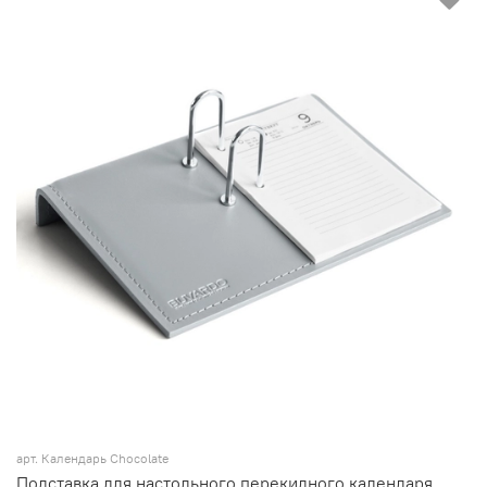
арт.
Календарь Chocolate
Подставка для настольного перекидного календаря