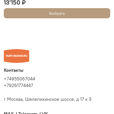
13’150 ₽
Выбрать
Контакты
+74955067044
+79261774447
г Москва, Шелепихинское шоссе, д 17 к 3