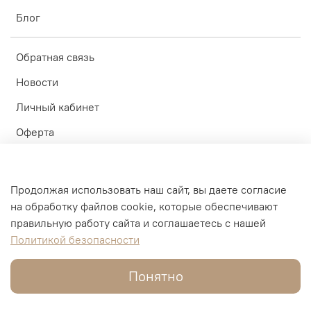
Блог
Обратная связь
Новости
Личный кабинет
Оферта
Политика конфиденциальности
Пользовательское соглашение
Продолжая использовать наш сайт, вы даете согласие
на обработку файлов cookie, которые обеспечивают
© ИП Блинков А.А. 2010-2026
правильную работу сайта и соглашаетесь с нашей
Политикой безопасности
Интернет-магазин создан на inSales
Понятно
В корзину