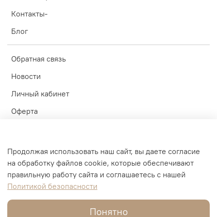
Контакты-
Блог
Обратная связь
Новости
Личный кабинет
Оферта
Политика конфиденциальности
Пользовательское соглашение
Продолжая использовать наш сайт, вы даете согласие
на обработку файлов cookie, которые обеспечивают
© ИП Блинков А.А. 2010-2026
правильную работу сайта и соглашаетесь с нашей
Политикой безопасности
Интернет-магазин создан на inSales
Понятно