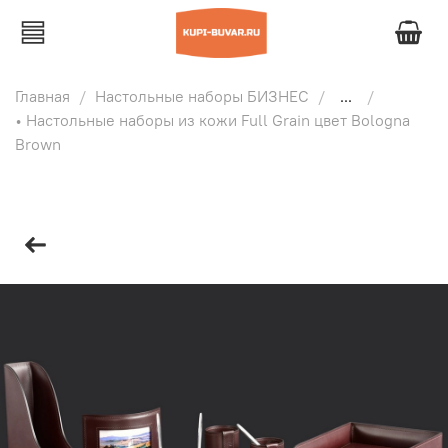
Главная
Настольные наборы БИЗНЕС
...
• Настольные наборы из кожи Full Grain цвет Bologna
Brown