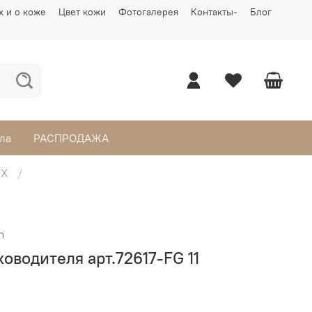
х и о коже
Цвет кожи
Фотогалерея
Контакты-
Блог
ла
РАСПРОДАЖА
UX
n
ководителя арт.72617-FG 11