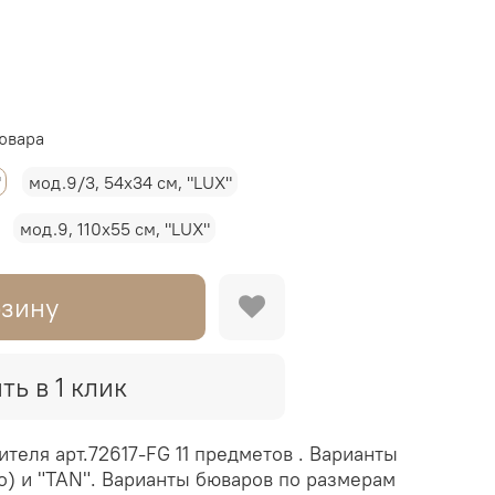
ювара
"
мод.9/3, 54х34 см, "LUX"
мод.9, 110х55 см, "LUX"
рзину
ть в 1 клик
ителя арт.72617-FG 11 предметов . Варианты
то) и "TAN". Варианты бюваров по размерам