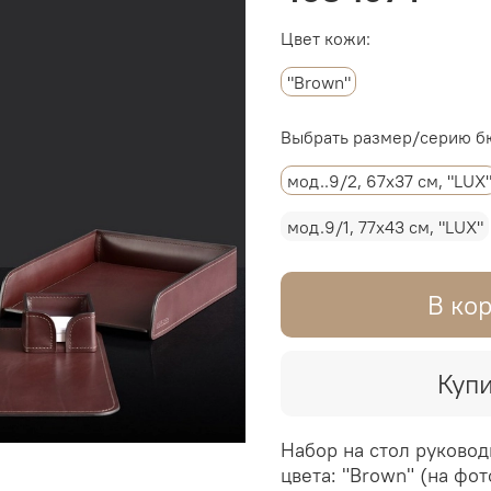
Цвет кожи:
"Brown"
Выбрать размер/серию б
мод..9/2, 67х37 см, "LUX
мод.9/1, 77х43 см, "LUX"
В ко
Купи
Набор на стол руковод
цвета: "Brown" (на фо