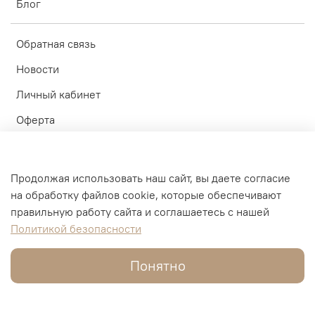
Блог
Обратная связь
Новости
Личный кабинет
Оферта
Политика конфиденциальности
Пользовательское соглашение
Продолжая использовать наш сайт, вы даете согласие
на обработку файлов cookie, которые обеспечивают
© ИП Блинков А.А. 2010-2026
правильную работу сайта и соглашаетесь с нашей
Политикой безопасности
Интернет-магазин создан на inSales
Понятно
В корзину