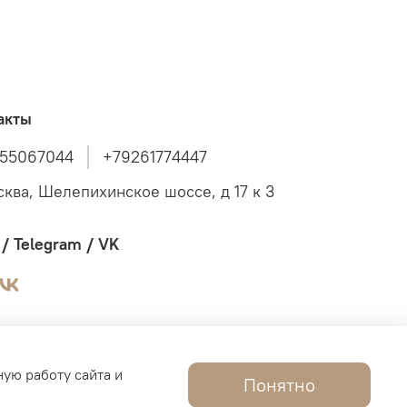
акты
55067044
+79261774447
сква, Шелепихинское шоссе, д 17 к 3
/ Telegram / VK
ную работу сайта и
Понятно