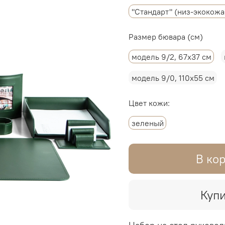
"Стандарт" (низ-экокожа
Размер бювара (см)
модель 9/2, 67х37 см
модель 9/0, 110х55 см
Цвет кожи:
зеленый
В ко
Купи