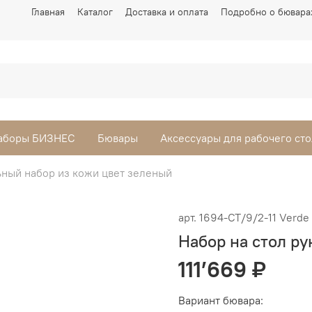
Главная
Каталог
Доставка и оплата
Подробно о бювара
аборы БИЗНЕС
Бювары
Аксессуары для рабочего сто
ьный набор из кожи цвет зеленый
арт.
1694-СТ/9/2-11 Verde
Набор на стол ру
111’669 ₽
Вариант бювара: