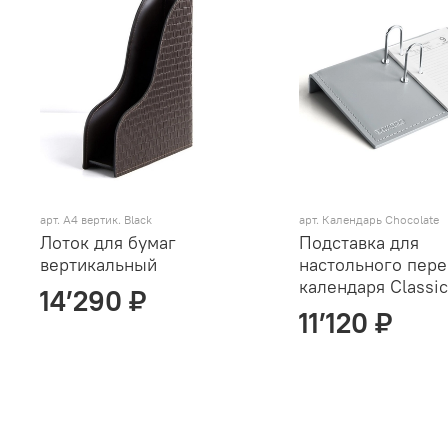
арт.
А4 вертик. Black
арт.
Календарь Chocolate
Лоток для бумаг
Подставка для
вертикальный
настольного пер
календаря Classi
14’290 ₽
11’120 ₽