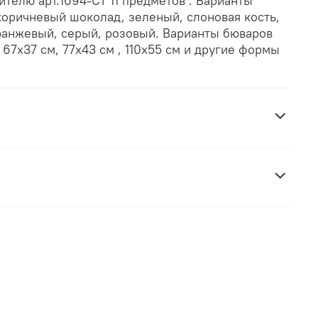
ителю арт.1694-CT 11 предметов . Варианты
коричневый шоколад, зеленый, слоновая кость,
оранжевый, серый, розовый. Варианты бюваров
 67х37 см, 77х43 см , 110х55 см и другие формы