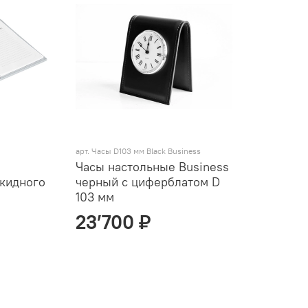
арт. Часы D103 мм Black Business
Часы настольные Business
екидного
черный с циферблатом D
c
103 мм
23’700 ₽