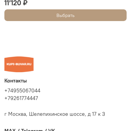
11’120 ₽
Выбрать
Контакты
+74955067044
+79261774447
г Москва, Шелепихинское шоссе, д 17 к 3