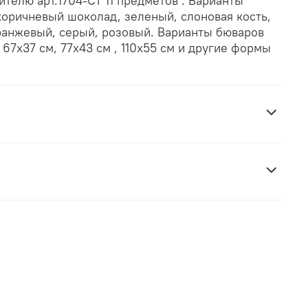
ителю арт.1704-CT 11 предметов . Варианты
коричневый шоколад, зеленый, слоновая кость,
оранжевый, серый, розовый. Варианты бюваров
 67х37 см, 77х43 см , 110х55 см и другие формы