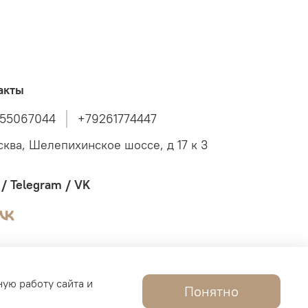
акты
55067044
+79261774447
сква, Шелепихинское шоссе, д 17 к 3
/ Telegram / VK
ную работу сайта и
Понятно