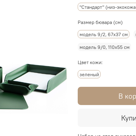
"Стандарт" (низ-экокожа
Размер бювара (см)
модель 9/2, 67х37 см
модель 9/0, 110х55 см
Цвет кожи:
зеленый
В ко
Купи