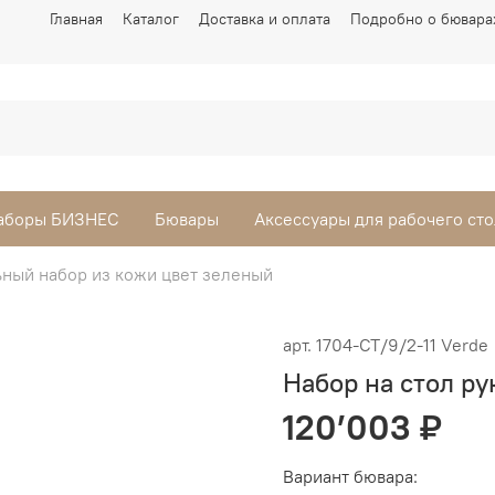
Главная
Каталог
Доставка и оплата
Подробно о бювара
аборы БИЗНЕС
Бювары
Аксессуары для рабочего сто
ьный набор из кожи цвет зеленый
арт.
1704-СТ/9/2-11 Verde
Набор на стол ру
120’003 ₽
Вариант бювара: