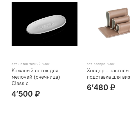
арт.
Лоток мелкий Black
арт.
Холдер Black
Кожаный лоток для
Холдер - настоль
мелочей (очечница)
подставка для виз
Classic
6’480 ₽
4’500 ₽