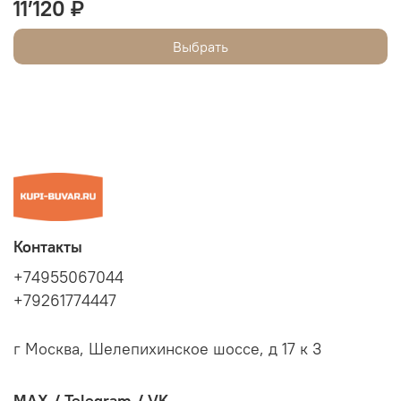
11’120 ₽
Выбрать
Контакты
+74955067044
+79261774447
г Москва, Шелепихинское шоссе, д 17 к 3