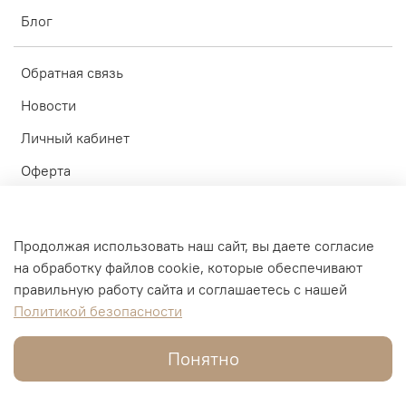
Блог
Обратная связь
Новости
Личный кабинет
Оферта
Политика конфиденциальности
Пользовательское соглашение
Продолжая использовать наш сайт, вы даете согласие
на обработку файлов cookie, которые обеспечивают
© ИП Блинков А.А. 2010-2026
правильную работу сайта и соглашаетесь с нашей
Политикой безопасности
Интернет-магазин создан на inSales
Понятно
В корзину