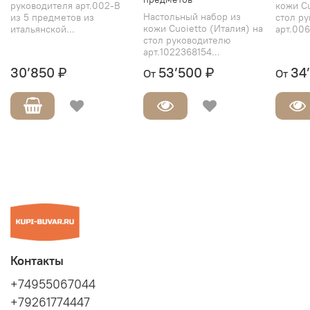
руководителя арт.002-B
кожи Cu
Настольный набор из
из 5 предметов из
стол р
кожи Cuoietto (Италия) на
итальянской...
арт.006
стол руководителю
арт.1022368154...
30’850 ₽
53’500 ₽
34
От
От
Контакты
+74955067044
+79261774447