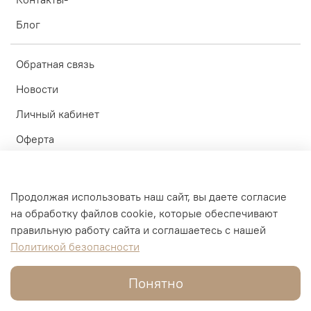
Блог
Обратная связь
Новости
Личный кабинет
Оферта
Политика конфиденциальности
Пользовательское соглашение
Продолжая использовать наш сайт, вы даете согласие
на обработку файлов cookie, которые обеспечивают
© ИП Блинков А.А. 2010-2026
правильную работу сайта и соглашаетесь с нашей
Политикой безопасности
Интернет-магазин создан на inSales
Понятно
В корзину