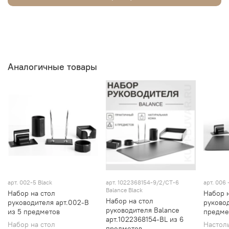
Аналогичные товары
арт. 002-5 Black
арт.
1022368154-9/2/СТ-6
арт.
006 
Balance Black
Набор на стол
Набор 
Набор на стол
руководителя арт.002-B
руковод
руководителя Balance
из 5 предметов
предме
арт.1022368154-BL из 6
Набор на стол
Настол
предметов