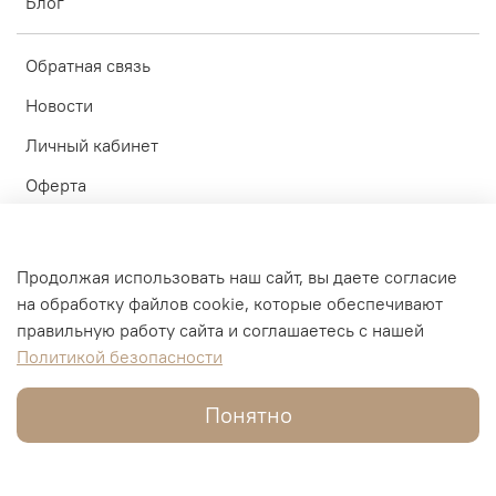
Блог
Обратная связь
Новости
Личный кабинет
Оферта
Политика конфиденциальности
Пользовательское соглашение
Продолжая использовать наш сайт, вы даете согласие
на обработку файлов cookie, которые обеспечивают
© ИП Блинков А.А. 2010-2026
правильную работу сайта и соглашаетесь с нашей
Политикой безопасности
Интернет-магазин создан на inSales
Понятно
В корзину