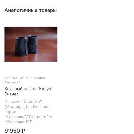
Аналогичные товары
арт.
"Конус" Бизнес цвет
"черный"
Кожаный стакан "Конус"
Бизнес
Из кожи "Cuoietto"
(Италия). Для бюваров
серии
"Классика","Стандарт" и
"Классика-МТ"...
9’950 ₽