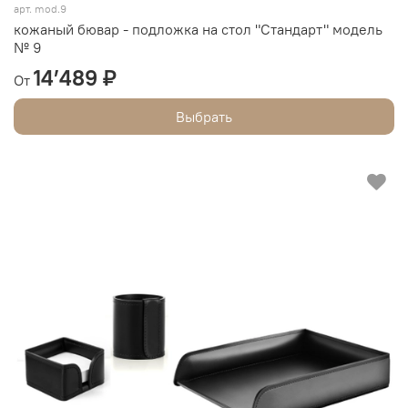
арт.
mod.9
кожаный бювар - подложка на стол "Стандарт" модель
№ 9
14’489 ₽
От
Выбрать