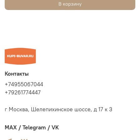
В корзину
Контакты
+74955067044
+79261774447
г Москва, Шелепихинское шоссе, д 17 к 3
MAX / Telegram / VK