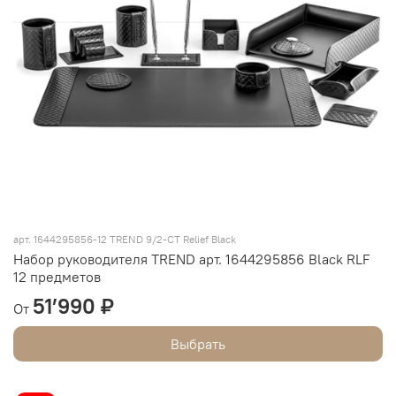
арт.
1644295856-12 TREND 9/2-CT Relief Black
Набор руководителя TREND арт. 1644295856 Black RLF
12 предметов
51’990 ₽
От
Выбрать