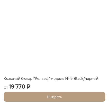
Кожаный бювар "Рельеф" модель № 9 Black/черный
19’770 ₽
От
Выбрать