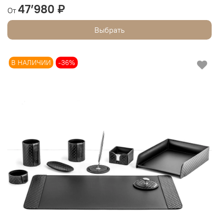
47’980 ₽
От
Выбрать
В НАЛИЧИИ
-36%