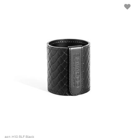
арт. H10 RLF Black