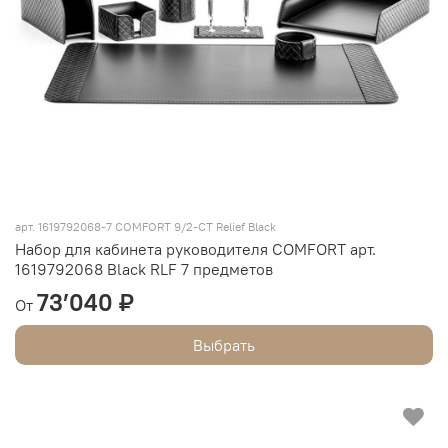
арт.
1619792068-7 COMFORT 9/2-CT Relief Black
Набор для кабинета руководителя COMFORT арт.
1619792068 Black RLF 7 предметов
73’040 ₽
От
Выбрать