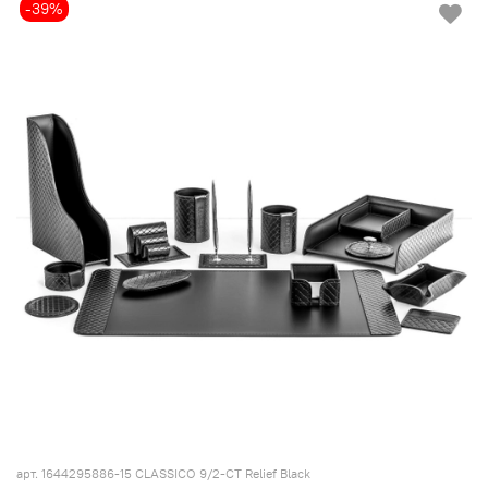
-39%
арт.
1644295886-15 CLASSICO 9/2-CT Relief Black