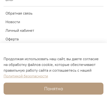
Обратная связь
Новости
Личный кабинет
Оферта
Политика конфиденциальности
Пользовательское соглашение
Продолжая использовать наш сайт, вы даете согласие
на обработку файлов cookie, которые обеспечивают
© ИП Блинков А.А. 2010-2026
правильную работу сайта и соглашаетесь с нашей
Политикой безопасности
Интернет-магазин создан на inSales
Понятно
В корзину