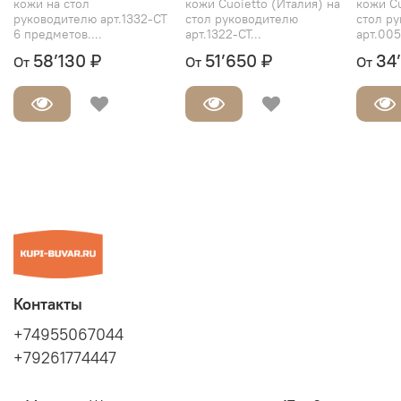
кожи на стол
кожи Cuoietto (Италия) на
кожи Cu
руководителю арт.1332-СТ
стол руководителю
стол р
6 предметов....
арт.1322-СТ...
арт.005
58’130 ₽
51’650 ₽
34
От
От
От
Контакты
+74955067044
+79261774447