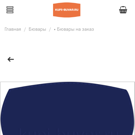
Главная
Бювары
• Бювары на заказ