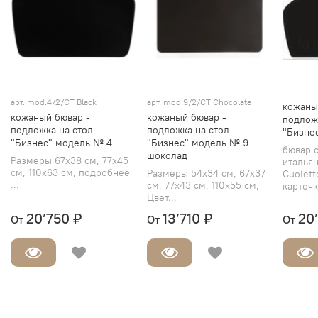
арт.
mod.4/2/СТ Black
арт.
mod.9/2/СТ Chocolate
кожаны
кожаный бювар -
кожаный бювар -
подлож
подложка на стол
подложка на стол
"Бизне
"Бизнес" модель № 4
"Бизнес" модель № 9
бювар 
шоколад
Размеры 67х38 см, 77х45
италья
см, 110х63 см, подробнее
Размеры 54х34 см, 67х37
Cuoiett
...
см, 77х43 см, 110х55 см,
карточк
Цвет...
20’750 ₽
13’710 ₽
20
От
От
От