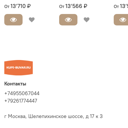
13’710 ₽
13’566 ₽
13
От
От
От
Контакты
+74955067044
+79261774447
г Москва, Шелепихинское шоссе, д 17 к 3