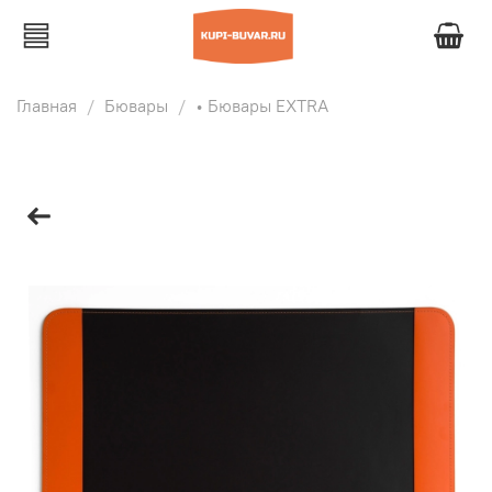
Главная
Бювары
• Бювары EXTRA