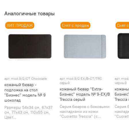
Аналогичные товары
ХИТ ПРОДАЖ
Снят с продаж
Снят 
арт.
mod.9/2/СТ Chocolate
арт.
mod.9/2 EX/B-CT/TRC
арт.
mod.
серый
черный
кожаный бювар -
кожаный бювар "Extra-
кожаный
подложка на стол
Бизнес" модель № 9-EX/B
Бизнес
"Бизнес" модель № 9
Treccia серый
Treccia
шоколад
Серия бюаров с боковыми
Серия 
Размеры 54х34 см, 67х37
накладками из кожи
наклад
см, 77х43 см, 110х55 см,
"Cuoietto Treccia" (с...
"Cuoiett
Цвет...