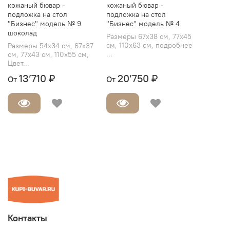
кожаный бювар -
кожаный бювар -
подложка на стол
подложка на стол
"Бизнес" модель № 9
"Бизнес" модель № 4
шоколад
Размеры 67х38 см, 77х45
см, 110х63 см, подробнее
Размеры 54х34 см, 67х37
...
см, 77х43 см, 110х55 см,
Цвет...
13’710 ₽
20’750 ₽
От
От
Контакты