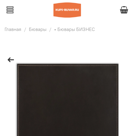
Главная
Бювары
• Бювары БИЗНЕС