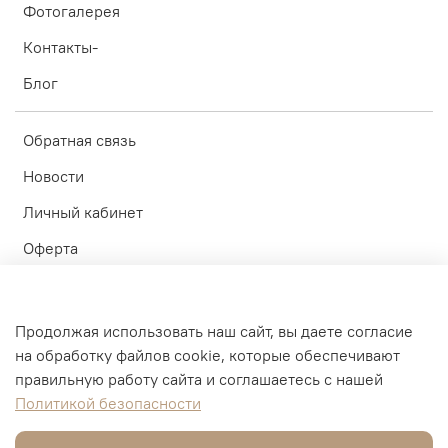
Фотогалерея
Контакты-
Блог
Обратная связь
Новости
Личный кабинет
Оферта
Политика конфиденциальности
Пользовательское соглашение
Продолжая использовать наш сайт, вы даете согласие
на обработку файлов cookie, которые обеспечивают
© ИП Блинков А.А. 2010-2026
правильную работу сайта и соглашаетесь с нашей
Политикой безопасности
Интернет-магазин создан на inSales