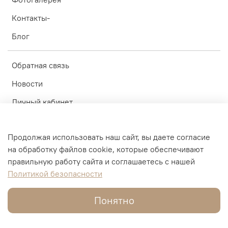
Контакты-
Блог
Обратная связь
Новости
Личный кабинет
Оферта
Продолжая использовать наш сайт, вы даете согласие
Политика конфиденциальности
на обработку файлов cookie, которые обеспечивают
Пользовательское соглашение
правильную работу сайта и соглашаетесь с нашей
Политикой безопасности
© ИП Блинков А.А. 2010-2026
Понятно
Интернет-магазин создан на inSales