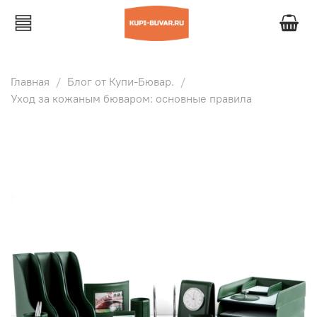
Главная
Блог от Купи-Бювар.
Уход за кожаным бюваром: основные правила