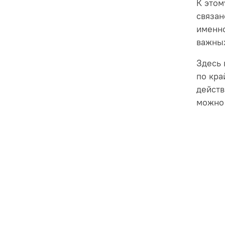
К этом
связан
именно
важных
Здесь 
по кра
действ
можно 