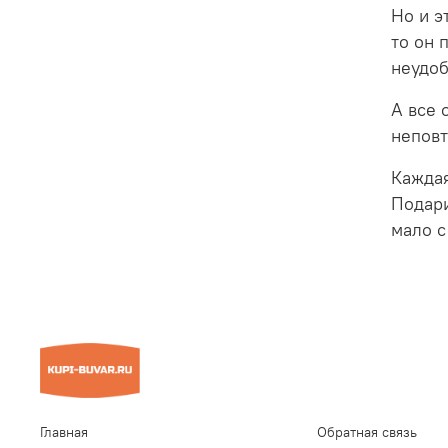
Но и э
то он 
неудоб
А все 
непов
Каждая
Подари
мало с
Главная
Обратная связь