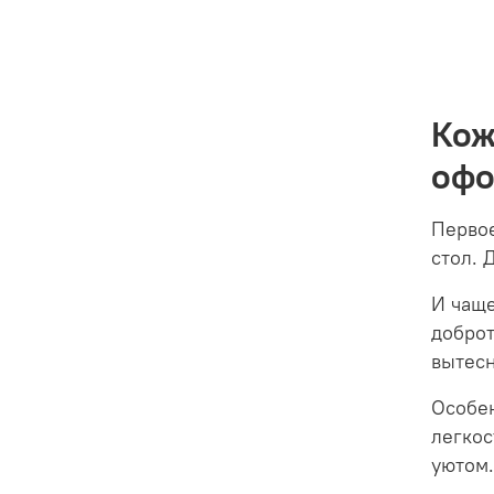
Кож
офо
Первое
стол. 
И чаще
доброт
вытесн
Особе
легкос
уютом.