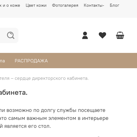
х и о коже
Цвет кожи
Фотогалерея
Контакты-
Блог
ла
РАСПРОДАЖА
теля – сердце директорского кабинета.
абинета.
или возможно по долгу службы посещаете
 что самым важным элементом в интерьере
 является его стол.