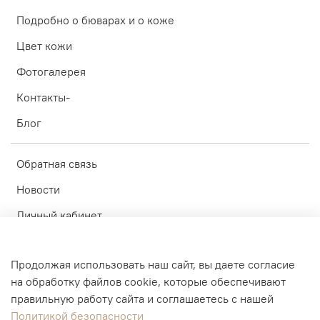
Подробно о бюварах и о коже
Цвет кожи
Фотогалерея
Контакты-
Блог
Обратная связь
Новости
Личный кабинет
Оферта
Продолжая использовать наш сайт, вы даете согласие
Политика конфиденциальности
на обработку файлов cookie, которые обеспечивают
Пользовательское соглашение
правильную работу сайта и соглашаетесь с нашей
Политикой безопасности
© ИП Блинков А.А. 2010-2026