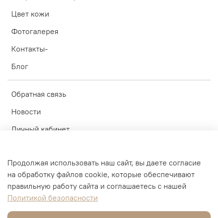
Цвет кожи
Фотогалерея
Контакты-
Блог
Обратная связь
Новости
Личный кабинет
Оферта
Продолжая использовать наш сайт, вы даете согласие
Политика конфиденциальности
на обработку файлов cookie, которые обеспечивают
Пользовательское соглашение
правильную работу сайта и соглашаетесь с нашей
Политикой безопасности
© ИП Блинков А.А. 2010-2026