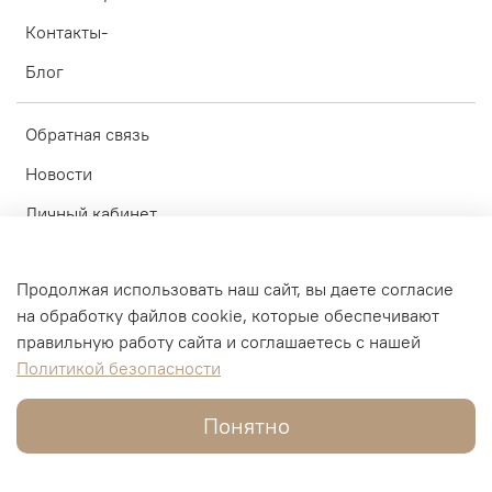
Контакты-
Блог
Обратная связь
Новости
Личный кабинет
Оферта
Продолжая использовать наш сайт, вы даете согласие
Политика конфиденциальности
на обработку файлов cookie, которые обеспечивают
Пользовательское соглашение
правильную работу сайта и соглашаетесь с нашей
Политикой безопасности
© ИП Блинков А.А. 2010-2026
Понятно
Интернет-магазин создан на inSales