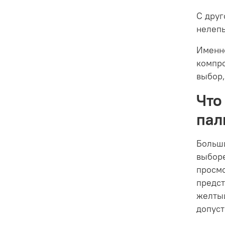
С друг
нелепы
Именно
компро
выбор,
Что
пал
Больш
выборе
просмо
предст
желтый
допуст