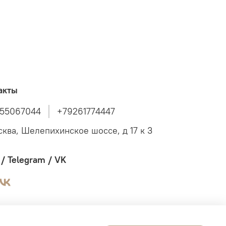
акты
55067044
+79261774447
сква, Шелепихинское шоссе, д 17 к 3
/ Telegram / VK