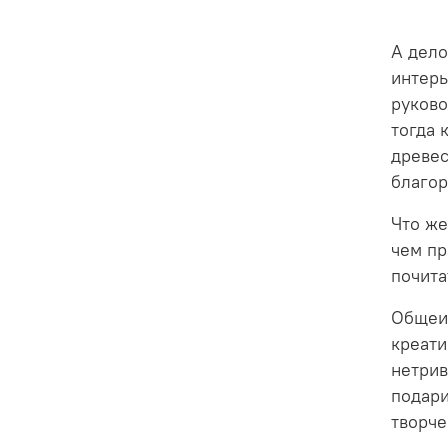
А дело
интерь
руково
тогда 
древес
благор
Что же
чем пр
почита
Общеиз
креати
нетрив
подари
творче