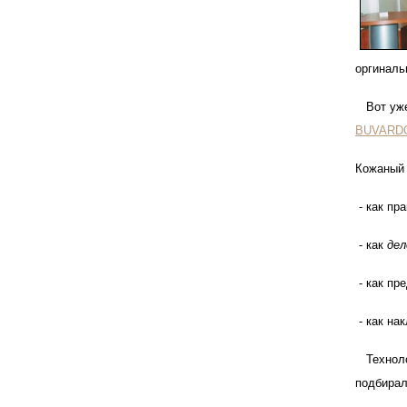
оргиналь
Вот уже 
BUVARD
Кожаный 
- как пр
- как
дел
- как пр
- как на
Технолог
подбирал