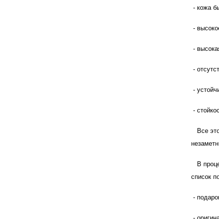
- кожа б
- высоко
- высока
- отсутс
- устойч
- стойко
Все это 
незаметн
В процес
список п
- подаро
- оригин