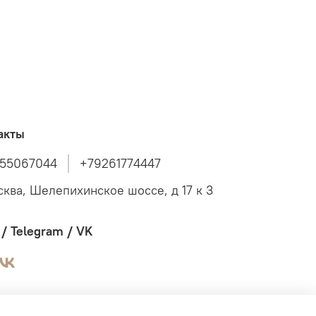
акты
55067044
+79261774447
сква, Шелепихинское шоссе, д 17 к 3
/ Telegram / VK