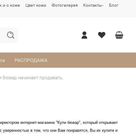
х и о коже
Цвет кожи
Фотогалерея
Контакты-
Блог
ла
РАСПРОДАЖА
и бювар начинает продавать.
иректором интернет-магазина
"Купи бювар", который открывает
с уверенностью в том, что они Вам понравятся, Вы их купите и