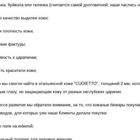
ыка, буйвола или теленка (считается самой долговечной; наши паслись 
е качество выделки кожи;
я плотность кожи;
твие фактуры;
ивость к царапинам;
сть красителя кожи;
мы смогли найти в итальянской коже "CUOIETTO", толщиной 2 мм, кот
ым глазу, но защищающим кожу от разных неглубоких царапин.
се развития мы обратили внимание, на то, что кожаные бювары покупаю
оводов, для которых уже наши Клиенты делали покупки:
к папе на юбилей;
альный подарок для деловых женщин;