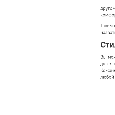
другом
комфор
Таким 
назват
Сти
Вы мож
даже с
Кожаны
любой