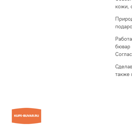
кожи, 
Природ
подаро
Работа
бювар 
Соглас
Сделав
также 