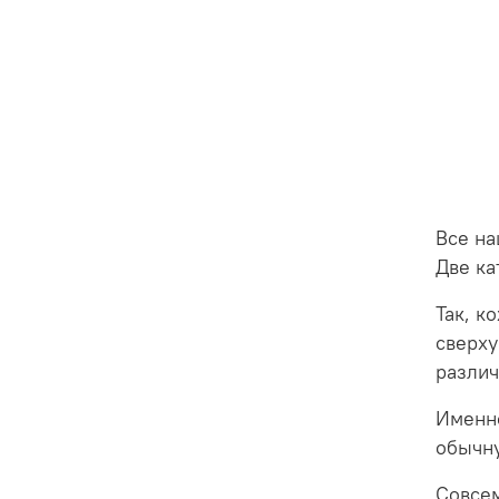
Все на
Две ка
Так, к
сверху
разли
Именно
обычну
Совсем