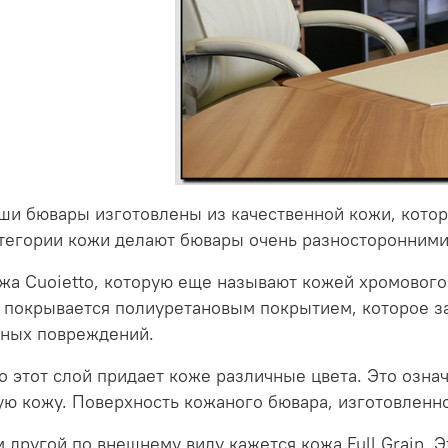
ши бювары изготовлены из качественной кожи, котор
тегории кожи делают бювары очень разносторонними
ожа Cuoietto, которую еще называют кожей хромовог
 покрывается полиуретановым покрытием, которое з
чных повреждений.
 этот слой придает коже различные цвета. Это означа
ю кожу. Поверхность кожаного бювара, изготовленног
 другой по внешнему виду кажется кожа Full Grain. 