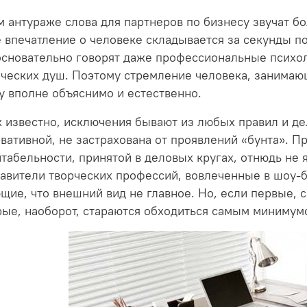
м антураже слова для партнеров по бизнесу звучат бо
 впечатление о человеке складывается за секунды по
сновательно говорят даже профессиональные психол
ческих душ. Поэтому стремление человека, занимаю
 вполне объяснимо и естественно.
к известно, исключения бывают из любых правил и де
вативной, не застрахована от проявлений «бунта». П
табельности, принятой в деловых кругах, отнюдь не 
авители творческих профессий, вовлеченные в шоу-би
щие, что внешний вид не главное. Но, если первые, с
рые, наоборот, стараются обходиться самым минимум