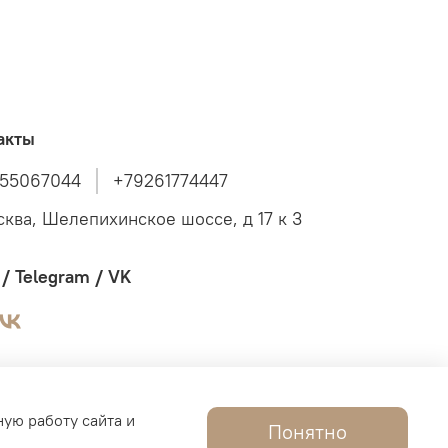
акты
55067044
+79261774447
сква, Шелепихинское шоссе, д 17 к 3
/ Telegram / VK
ную работу сайта и
Понятно