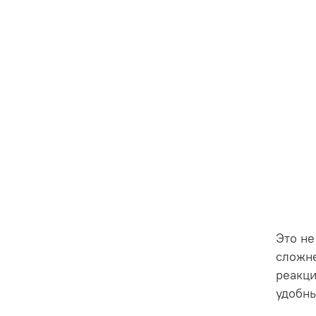
Это не
сложне
реакци
удобн