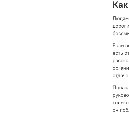
Как
Людям 
дороги
бессмы
Если в
есть о
расска
органи
отдаче
Понача
руково
только
он поб