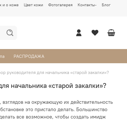
х и о коже
Цвет кожи
Фотогалерея
Контакты-
Блог
ла
РАСПРОДАЖА
ор руководителя для начальника «старой закалки»?
для начальника «старой закалки»?
, взглядов на окружающую их действительность
й обстановке это пристало делать. Большинство
сделать все возможное, чтобы создать имидж