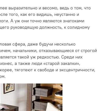
лее выразительно и весомо, ведь о том, что
сле того, как его видишь, неустанно и
оги. А уж они точно являются знатоками
щего руководящую должность, к солидному
ловая сфера, даже будучи несколько
ричем, начальники, отказывающиеся от строгой
является такой уж редкостью. Среди них
знес, а также люди «старой закалки»,
корее, тяготеют к свободе и эксцентричности,
ом.