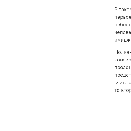
В тако
первое
небезо
челове
имиджу
Но, ка
консер
презен
предст
считаю
то вто