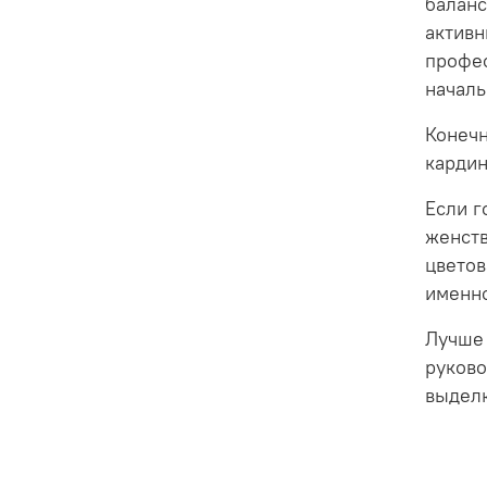
баланс
активн
профес
началь
Конечн
кардин
Если г
женств
цветов
именно
Лучше 
руково
выделк