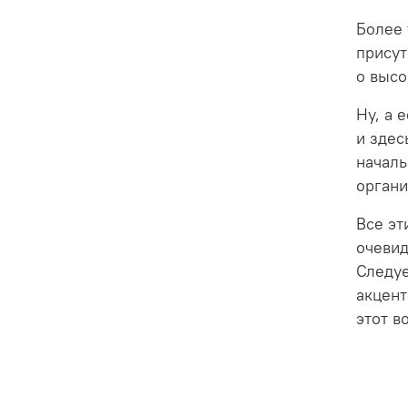
Более 
присут
о высо
Ну, а 
и здес
началь
органи
Все эт
очевид
Следуе
акцент
этот в