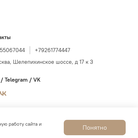
акты
55067044
+79261774447
сква, Шелепихинское шоссе, д 17 к 3
/ Telegram / VK
ную работу сайта и
Понятно