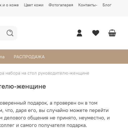
х и о коже
Цвет кожи
Фотогалерея
Контакты-
Блог
ла
РАСПРОДАЖА
ра набора на стол руководителю-женщине
ителю-женщине
оверенный подарок, а проверен он в том
м, что, даря его, вы случайно можете перейти
м делового общения не принято, неуместно, и
оллег и самого получателя подарка.